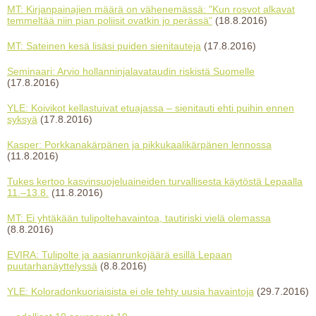
MT: Kirjanpainajien määrä on vähenemässä: "Kun rosvot alkavat
temmeltää niin pian poliisit ovatkin jo perässä"
(18.8.2016)
MT: Sateinen kesä lisäsi puiden sienitauteja
(17.8.2016)
Seminaari: Arvio hollanninjalavataudin riskistä Suomelle
(17.8.2016)
YLE: Koivikot kellastuivat etuajassa – sienitauti ehti puihin ennen
syksyä
(17.8.2016)
Kasper: Porkkanakärpänen ja pikkukaalikärpänen lennossa
(11.8.2016)
Tukes kertoo kasvinsuojeluaineiden turvallisesta käytöstä Lepaalla
11.–13.8.
(11.8.2016)
MT: Ei yhtäkään tulipoltehavaintoa, tautiriski vielä olemassa
(8.8.2016)
EVIRA: Tulipolte ja aasianrunkojäärä esillä Lepaan
puutarhanäyttelyssä
(8.8.2016)
YLE: Koloradonkuoriaisista ei ole tehty uusia havaintoja
(29.7.2016)