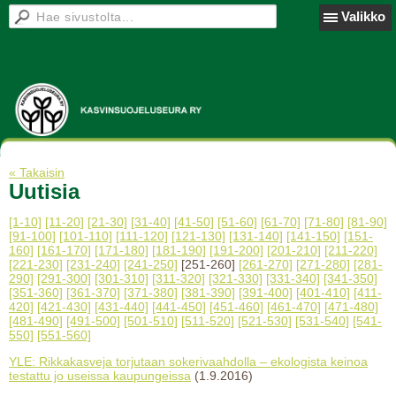
Valikko
« Takaisin
Uutisia
[1-10]
[11-20]
[21-30]
[31-40]
[41-50]
[51-60]
[61-70]
[71-80]
[81-90]
[91-100]
[101-110]
[111-120]
[121-130]
[131-140]
[141-150]
[151-
160]
[161-170]
[171-180]
[181-190]
[191-200]
[201-210]
[211-220]
[221-230]
[231-240]
[241-250]
[251-260]
[261-270]
[271-280]
[281-
290]
[291-300]
[301-310]
[311-320]
[321-330]
[331-340]
[341-350]
[351-360]
[361-370]
[371-380]
[381-390]
[391-400]
[401-410]
[411-
420]
[421-430]
[431-440]
[441-450]
[451-460]
[461-470]
[471-480]
[481-490]
[491-500]
[501-510]
[511-520]
[521-530]
[531-540]
[541-
550]
[551-560]
YLE: Rikkakasveja torjutaan sokerivaahdolla – ekologista keinoa
testattu jo useissa kaupungeissa
(1.9.2016)