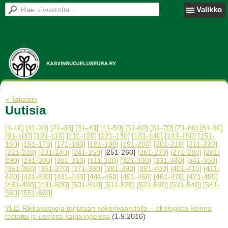
Valikko
« Takaisin
Uutisia
[1-10]
[11-20]
[21-30]
[31-40]
[41-50]
[51-60]
[61-70]
[71-80]
[81-90]
[91-100]
[101-110]
[111-120]
[121-130]
[131-140]
[141-150]
[151-
160]
[161-170]
[171-180]
[181-190]
[191-200]
[201-210]
[211-220]
[221-230]
[231-240]
[241-250]
[251-260]
[261-270]
[271-280]
[281-
290]
[291-300]
[301-310]
[311-320]
[321-330]
[331-340]
[341-350]
[351-360]
[361-370]
[371-380]
[381-390]
[391-400]
[401-410]
[411-
420]
[421-430]
[431-440]
[441-450]
[451-460]
[461-470]
[471-480]
[481-490]
[491-500]
[501-510]
[511-520]
[521-530]
[531-540]
[541-
550]
[551-560]
YLE: Rikkakasveja torjutaan sokerivaahdolla – ekologista keinoa
testattu jo useissa kaupungeissa
(1.9.2016)