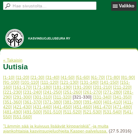
Valikko
« Takaisin
Uutisia
[1-10]
[11-20]
[21-30]
[31-40]
[41-50]
[51-60]
[61-70]
[71-80]
[81-90]
[91-100]
[101-110]
[111-120]
[121-130]
[131-140]
[141-150]
[151-
160]
[161-170]
[171-180]
[181-190]
[191-200]
[201-210]
[211-220]
[221-230]
[231-240]
[241-250]
[251-260]
[261-270]
[271-280]
[281-
290]
[291-300]
[301-310]
[311-320]
[321-330]
[331-340]
[341-350]
[351-360]
[361-370]
[371-380]
[381-390]
[391-400]
[401-410]
[411-
420]
[421-430]
[431-440]
[441-450]
[451-460]
[461-470]
[471-480]
[481-490]
[491-500]
[501-510]
[511-520]
[521-530]
[531-540]
[541-
550]
[551-560]
"Lämmin sää ja kuivuus lisäävät kirppariskiä" -ja muita
ajankohtaisia kasvinsuojeluohjeita Kasper-palvelussa.
(27.5.2016)