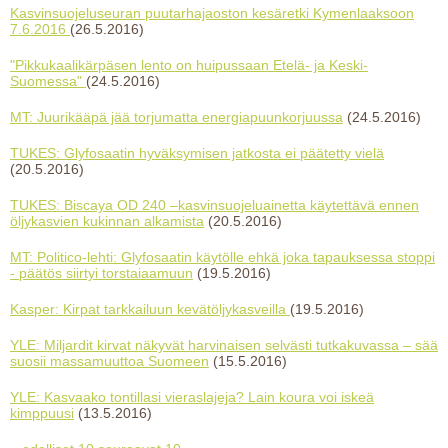
Kasvinsuojeluseuran puutarhajaoston kesäretki Kymenlaaksoon
7.6.2016
(26.5.2016)
"Pikkukaalikärpäsen lento on huipussaan Etelä- ja Keski-
Suomessa"
(24.5.2016)
MT: Juurikääpä jää torjumatta energiapuunkorjuussa
(24.5.2016)
TUKES: Glyfosaatin hyväksymisen jatkosta ei päätetty vielä
(20.5.2016)
TUKES: Biscaya OD 240 –kasvinsuojeluainetta käytettävä ennen
öljykasvien kukinnan alkamista
(20.5.2016)
MT: Politico-lehti: Glyfosaatin käytölle ehkä joka tapauksessa stoppi
- päätös siirtyi torstaiaamuun
(19.5.2016)
Kasper: Kirpat tarkkailuun kevätöljykasveilla
(19.5.2016)
YLE: Miljardit kirvat näkyvät harvinaisen selvästi tutkakuvassa – sää
suosii massamuuttoa Suomeen
(15.5.2016)
YLE: Kasvaako tontillasi vieraslajeja? Lain koura voi iskeä
kimppuusi
(13.5.2016)