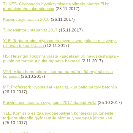
TUKES: Glyfosaatin hyväksymisestä viimein päätös EU:n
muutoksenhakukomiteassa
(28.11.2017)
Kasvinsuojelupäivä 2018
(26.11.2017)
Tuhoeläintorjuntapäivät 2017
(15.11.2017)
YLE: Torjunta-aine glyfosaatin myyntiluvan jatkolle ei löytynyt
riittävää tukea EU:ssa
(12.11.2017)
HS: Helsingin Tokoinrannasta kaadetaan 30 hevoskastanjaa –
puihin on tarttunut puita tappava bakteeri
(2.11.2017)
VYR: Viljan hometoksiinit kannattaa määrittää myöhäisissä
korjuissa
(26.10.2017)
MT: Professori: Hyönteiset kärsivät, kun pelto peittyy betoniin
(26.10.2017)
Kasvinsuojeluseuran syyspuinti 2017 Saarijärvellä
(25.10.2017)
YLE: Komissio esittää syöpäepäilyjen kohteeksi joutuneelle
torjunta-aineelle glyfosaatille aiottua lyhyempää jatkoaikaa
(25.10.2017)