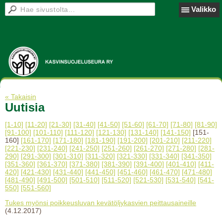
Valikko
« Takaisin
Uutisia
[1-10]
[11-20]
[21-30]
[31-40]
[41-50]
[51-60]
[61-70]
[71-80]
[81-90]
[91-100]
[101-110]
[111-120]
[121-130]
[131-140]
[141-150]
[151-
160]
[161-170]
[171-180]
[181-190]
[191-200]
[201-210]
[211-220]
[221-230]
[231-240]
[241-250]
[251-260]
[261-270]
[271-280]
[281-
290]
[291-300]
[301-310]
[311-320]
[321-330]
[331-340]
[341-350]
[351-360]
[361-370]
[371-380]
[381-390]
[391-400]
[401-410]
[411-
420]
[421-430]
[431-440]
[441-450]
[451-460]
[461-470]
[471-480]
[481-490]
[491-500]
[501-510]
[511-520]
[521-530]
[531-540]
[541-
550]
[551-560]
Tukes myönsi poikkeusluvan kevätöljykasvien peittausaineille
(4.12.2017)