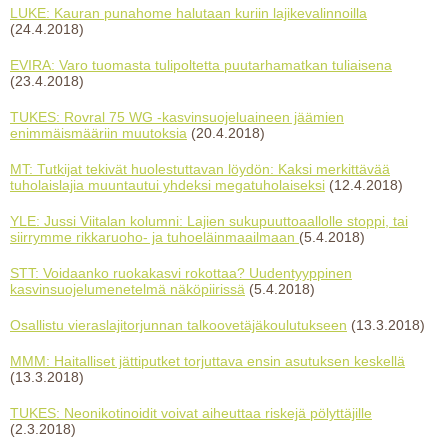
LUKE: Kauran punahome halutaan kuriin lajikevalinnoilla
(24.4.2018)
EVIRA: Varo tuomasta tulipoltetta puutarhamatkan tuliaisena
(23.4.2018)
TUKES: Rovral 75 WG -kasvinsuojeluaineen jäämien
enimmäismääriin muutoksia
(20.4.2018)
MT: Tutkijat tekivät huolestuttavan löydön: Kaksi merkittävää
tuholaislajia muuntautui yhdeksi megatuholaiseksi
(12.4.2018)
YLE: Jussi Viitalan kolumni: Lajien sukupuuttoaallolle stoppi, tai
siirrymme rikkaruoho- ja tuhoeläinmaailmaan
(5.4.2018)
STT: Voidaanko ruokakasvi rokottaa? Uudentyyppinen
kasvinsuojelumenetelmä näköpiirissä
(5.4.2018)
Osallistu vieraslajitorjunnan talkoovetäjäkoulutukseen
(13.3.2018)
MMM: Haitalliset jättiputket torjuttava ensin asutuksen keskellä
(13.3.2018)
TUKES: Neonikotinoidit voivat aiheuttaa riskejä pölyttäjille
(2.3.2018)