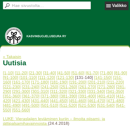
Valikko
« Takaisin
Uutisia
[1-10]
[11-20]
[21-30]
[31-40]
[41-50]
[51-60]
[61-70]
[71-80]
[81-90]
[91-100]
[101-110]
[111-120]
[121-130]
[131-140]
[141-150]
[151-
160]
[161-170]
[171-180]
[181-190]
[191-200]
[201-210]
[211-220]
[221-230]
[231-240]
[241-250]
[251-260]
[261-270]
[271-280]
[281-
290]
[291-300]
[301-310]
[311-320]
[321-330]
[331-340]
[341-350]
[351-360]
[361-370]
[371-380]
[381-390]
[391-400]
[401-410]
[411-
420]
[421-430]
[431-440]
[441-450]
[451-460]
[461-470]
[471-480]
[481-490]
[491-500]
[501-510]
[511-520]
[521-530]
[531-540]
[541-
550]
[551-560]
LUKE: Vieraslajien leviäminen kuriin – ilmoita piisami- ja
jättipalsamihavainnoista
(24.4.2018)