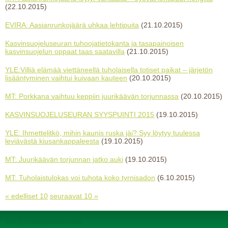
(22.10.2015)
EVIRA: Aasianrunkojäärä uhkaa lehtipuita
(21.10.2015)
Kasvinsuojeluseuran tuhoojatietokanta ja tasapainoisen
kasvinsuojelun oppaat taas saatavilla
(21.10.2015)
YLE:Villiä elämää viettäneellä tuholaisella totiset paikat – järjetön
lisääntyminen vaihtui kuivaan kauteen
(20.10.2015)
MT: Porkkana vaihtuu keppiin juurikäävän torjunnassa
(20.10.2015)
KASVINSUOJELUSEURAN SYYSPUINTI 2015
(19.10.2015)
YLE: Ihmettelitkö, mihin kaunis ruska jäi? Syy löytyy tuulessa
leviävästä kiusankappaleesta
(19.10.2015)
MT: Juurikäävän torjunnan jatko auki
(19.10.2015)
MT: Tuholaistulokas voi tuhota koko tyrnisadon
(6.10.2015)
« edelliset 10
seuraavat 10 »
Tehty Yhdistysavaimella