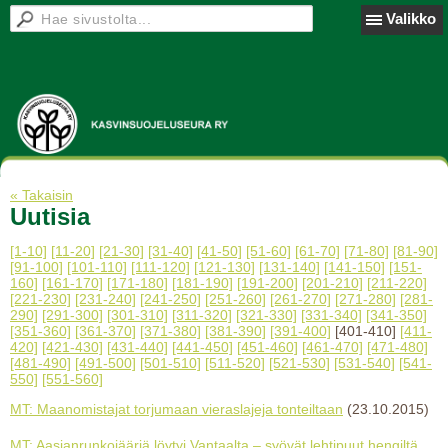
Valikko
« Takaisin
Uutisia
[1-10]
[11-20]
[21-30]
[31-40]
[41-50]
[51-60]
[61-70]
[71-80]
[81-90]
[91-100]
[101-110]
[111-120]
[121-130]
[131-140]
[141-150]
[151-
160]
[161-170]
[171-180]
[181-190]
[191-200]
[201-210]
[211-220]
[221-230]
[231-240]
[241-250]
[251-260]
[261-270]
[271-280]
[281-
290]
[291-300]
[301-310]
[311-320]
[321-330]
[331-340]
[341-350]
[351-360]
[361-370]
[371-380]
[381-390]
[391-400]
[401-410]
[411-
420]
[421-430]
[431-440]
[441-450]
[451-460]
[461-470]
[471-480]
[481-490]
[491-500]
[501-510]
[511-520]
[521-530]
[531-540]
[541-
550]
[551-560]
MT: Maanomistajat torjumaan vieraslajeja tonteiltaan
(23.10.2015)
MT: Aasianrunkojääriä löytyi Vantaalta – syövät lehtipuut hengiltä