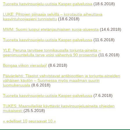
Tuoreita kasvinsuojelu-uutisia Kasper-palvelussa
(18.6.2018)
LUKE: Pihtojen piinaaja selvillä – korotautia aiheuttava
kasvintuhoojasieni tunnistettu
(18.6.2018)
MMM: Suomi luopui etelänjauhiaisen suoja-alueesta
(14.6.2018)
Tuoreita kasvinsuojelu-uutisia Kasper-palvelussa
(11.6.2018)
YLE: Peruna tarvitsee tonnikaupalla torjunta-aineita –
geenimuuntelulla tarve voisi vähentyä 90 prosenttia
(11.6.2018)
Bongaa viikon vieraslaji!
(8.6.2018)
Päivänlehti: Tilastot vahvistavat antibioottien ja torjunta-aineiden
vähäisen käytön – Suomessa myös maailman suurin
luomukeruuala
(8.6.2018)
Tuoreita kasvinsuojelu-uutisia Kasper-palvelussa
(7.6.2018)
TUKES: Maanviljelijät käyttävät kasvinsuojeluaineita ohjeiden
mukaisesti
(25.5.2018)
« edelliset 10
seuraavat 10 »