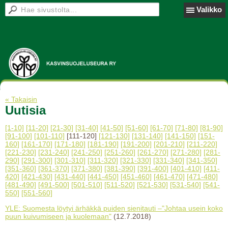
Valikko
« Takaisin
Uutisia
[1-10]
[11-20]
[21-30]
[31-40]
[41-50]
[51-60]
[61-70]
[71-80]
[81-90]
[91-100]
[101-110]
[111-120]
[121-130]
[131-140]
[141-150]
[151-
160]
[161-170]
[171-180]
[181-190]
[191-200]
[201-210]
[211-220]
[221-230]
[231-240]
[241-250]
[251-260]
[261-270]
[271-280]
[281-
290]
[291-300]
[301-310]
[311-320]
[321-330]
[331-340]
[341-350]
[351-360]
[361-370]
[371-380]
[381-390]
[391-400]
[401-410]
[411-
420]
[421-430]
[431-440]
[441-450]
[451-460]
[461-470]
[471-480]
[481-490]
[491-500]
[501-510]
[511-520]
[521-530]
[531-540]
[541-
550]
[551-560]
YLE: Suomesta löytyi ärhäkkä puiden sienitauti –"Johtaa usein koko
puun kuivumiseen ja kuolemaan"
(12.7.2018)