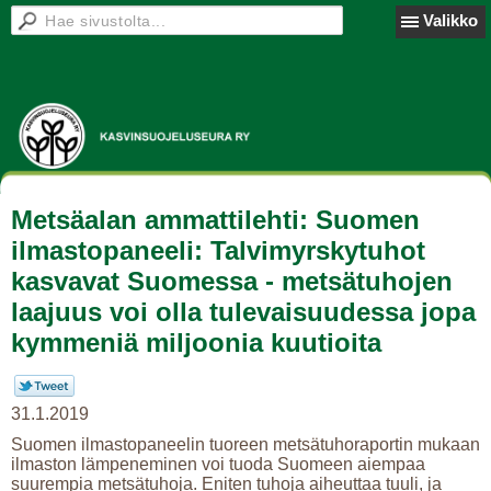
Valikko
Metsäalan ammattilehti: Suomen
ilmastopaneeli: Talvimyrskytuhot
kasvavat Suomessa - metsätuhojen
laajuus voi olla tulevaisuudessa jopa
kymmeniä miljoonia kuutioita
31.1.2019
Suomen ilmastopaneelin tuoreen metsätuhoraportin mukaan
ilmaston lämpeneminen voi tuoda Suomeen aiempaa
suurempia metsätuhoja. Eniten tuhoja aiheuttaa tuuli, ja