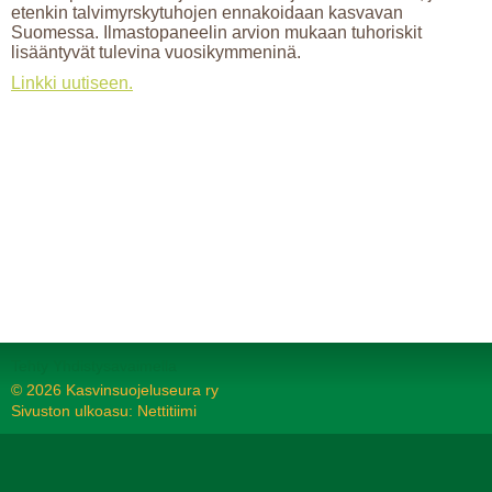
etenkin talvimyrskytuhojen ennakoidaan kasvavan
Suomessa. Ilmastopaneelin arvion mukaan tuhoriskit
lisääntyvät tulevina vuosikymmeninä.
Linkki uutiseen.
Tehty Yhdistysavaimella
©
2026 Kasvinsuojeluseura ry
Sivuston ulkoasu: Nettitiimi