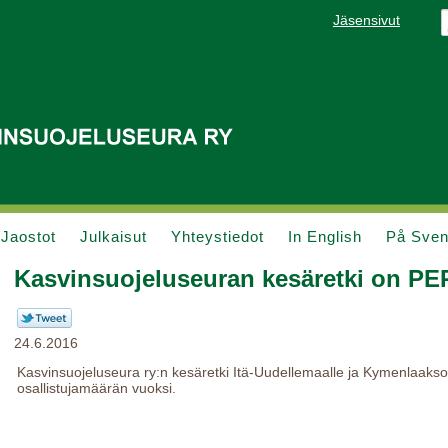
Jäsensivut
Jaostot
Julkaisut
Yhteystiedot
In English
På Sve
Kasvinsuojeluseuran kesäretki on P
24.6.2016
Kasvinsuojeluseura ry:n kesäretki Itä-Uudellemaalle ja Kymenlaa
osallistujamäärän vuoksi.