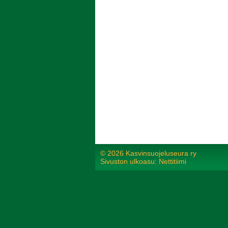
©
2026 Kasvinsuojeluseura ry
Sivuston ulkoasu: Nettitiimi