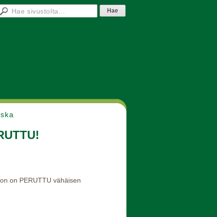
nska
ERUTTU!
ksoon on PERUTTU vähäisen