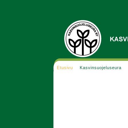
Etusivu
Kasvinsuojeluseura