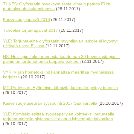
TUKES: Glyfosaatin hyväksymisestä viimein päätös EU:n
muutoksenhakukomiteassa
(28.11.2017)
Kasvinsuojelupäivä 2018
(26.11.2017)
Tuhoeläintorjuntapäivät 2017
(15.11.2017)
YLE: Torjunta-aine glyfosaatin myyntiluvan jatkolle ei löytynyt
riittävää tukea EU:ssa
(12.11.2017)
HS: Helsingin Tokoinrannasta kaadetaan 30 hevoskastanjaa –
puihin on tarttunut puita tappava bakteeri
(2.11.2017)
VYR: Viljan hometoksiinit kannattaa määrittää myöhäisissä
korjuissa
(26.10.2017)
MT: Professori: Hyönteiset kärsivät, kun pelto peittyy betoniin
(26.10.2017)
Kasvinsuojeluseuran syyspuinti 2017 Saarijärvellä
(25.10.2017)
YLE: Komissio esittää syöpäepäilyjen kohteeksi joutuneelle
torjunta-aineelle glyfosaatille aiottua lyhyempää jatkoaikaa
(25.10.2017)