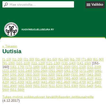
Valikko
« Takaisin
Uutisia
[1-10]
[11-20]
[21-30]
[31-40]
[41-50]
[51-60]
[61-70]
[71-80]
[81-90]
[91-100]
[101-110]
[111-120]
[121-130]
[131-140]
[141-150]
[151-
160]
[161-170]
[171-180]
[181-190]
[191-200]
[201-210]
[211-220]
[221-230]
[231-240]
[241-250]
[251-260]
[261-270]
[271-280]
[281-
290]
[291-300]
[301-310]
[311-320]
[321-330]
[331-340]
[341-350]
[351-360]
[361-370]
[371-380]
[381-390]
[391-400]
[401-410]
[411-
420]
[421-430]
[431-440]
[441-450]
[451-460]
[461-470]
[471-480]
[481-490]
[491-500]
[501-510]
[511-520]
[521-530]
[531-540]
[541-
550]
[551-560]
Tukes myönsi poikkeusluvan kevätöljykasvien peittausaineille
(4.12.2017)