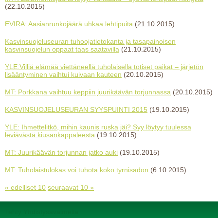
(22.10.2015)
EVIRA: Aasianrunkojäärä uhkaa lehtipuita
(21.10.2015)
Kasvinsuojeluseuran tuhoojatietokanta ja tasapainoisen
kasvinsuojelun oppaat taas saatavilla
(21.10.2015)
YLE:Villiä elämää viettäneellä tuholaisella totiset paikat – järjetön
lisääntyminen vaihtui kuivaan kauteen
(20.10.2015)
MT: Porkkana vaihtuu keppiin juurikäävän torjunnassa
(20.10.2015)
KASVINSUOJELUSEURAN SYYSPUINTI 2015
(19.10.2015)
YLE: Ihmettelitkö, mihin kaunis ruska jäi? Syy löytyy tuulessa
leviävästä kiusankappaleesta
(19.10.2015)
MT: Juurikäävän torjunnan jatko auki
(19.10.2015)
MT: Tuholaistulokas voi tuhota koko tyrnisadon
(6.10.2015)
« edelliset 10
seuraavat 10 »
Tehty Yhdistysavaimella