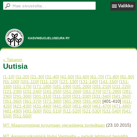
Valikko
« Takaisin
Uutisia
[1-10]
[11-20]
[21-30]
[31-40]
[41-50]
[51-60]
[61-70]
[71-80]
[81-90]
[91-100]
[101-110]
[111-120]
[121-130]
[131-140]
[141-150]
[151-
160]
[161-170]
[171-180]
[181-190]
[191-200]
[201-210]
[211-220]
[221-230]
[231-240]
[241-250]
[251-260]
[261-270]
[271-280]
[281-
290]
[291-300]
[301-310]
[311-320]
[321-330]
[331-340]
[341-350]
[351-360]
[361-370]
[371-380]
[381-390]
[391-400]
[401-410]
[411-
420]
[421-430]
[431-440]
[441-450]
[451-460]
[461-470]
[471-480]
[481-490]
[491-500]
[501-510]
[511-520]
[521-530]
[531-540]
[541-
550]
[551-560]
MT: Maanomistajat torjumaan vieraslajeja tonteiltaan
(23.10.2015)
MT: Aasianrunkojääriä löytyi Vantaalta – syövät lehtipuut hengiltä