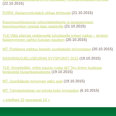
(22.10.2015)
EVIRA: Aasianrunkojäärä uhkaa lehtipuita
(21.10.2015)
Kasvinsuojeluseuran tuhoojatietokanta ja tasapainoisen
kasvinsuojelun oppaat taas saatavilla
(21.10.2015)
YLE:Villiä elämää viettäneellä tuholaisella totiset paikat – järjetön
lisääntyminen vaihtui kuivaan kauteen
(20.10.2015)
MT: Porkkana vaihtuu keppiin juurikäävän torjunnassa
(20.10.2015)
KASVINSUOJELUSEURAN SYYSPUINTI 2015
(19.10.2015)
YLE: Ihmettelitkö, mihin kaunis ruska jäi? Syy löytyy tuulessa
leviävästä kiusankappaleesta
(19.10.2015)
MT: Juurikäävän torjunnan jatko auki
(19.10.2015)
MT: Tuholaistulokas voi tuhota koko tyrnisadon
(6.10.2015)
« edelliset 10
seuraavat 10 »
Tehty Yhdistysavaimella