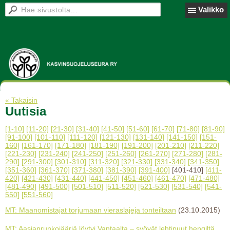
Valikko
« Takaisin
Uutisia
[1-10]
[11-20]
[21-30]
[31-40]
[41-50]
[51-60]
[61-70]
[71-80]
[81-90]
[91-100]
[101-110]
[111-120]
[121-130]
[131-140]
[141-150]
[151-
160]
[161-170]
[171-180]
[181-190]
[191-200]
[201-210]
[211-220]
[221-230]
[231-240]
[241-250]
[251-260]
[261-270]
[271-280]
[281-
290]
[291-300]
[301-310]
[311-320]
[321-330]
[331-340]
[341-350]
[351-360]
[361-370]
[371-380]
[381-390]
[391-400]
[401-410]
[411-
420]
[421-430]
[431-440]
[441-450]
[451-460]
[461-470]
[471-480]
[481-490]
[491-500]
[501-510]
[511-520]
[521-530]
[531-540]
[541-
550]
[551-560]
MT: Maanomistajat torjumaan vieraslajeja tonteiltaan
(23.10.2015)
MT: Aasianrunkojääriä löytyi Vantaalta – syövät lehtipuut hengiltä