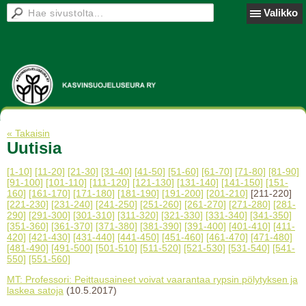
Valikko
« Takaisin
Uutisia
[1-10]
[11-20]
[21-30]
[31-40]
[41-50]
[51-60]
[61-70]
[71-80]
[81-90]
[91-100]
[101-110]
[111-120]
[121-130]
[131-140]
[141-150]
[151-
160]
[161-170]
[171-180]
[181-190]
[191-200]
[201-210]
[211-220]
[221-230]
[231-240]
[241-250]
[251-260]
[261-270]
[271-280]
[281-
290]
[291-300]
[301-310]
[311-320]
[321-330]
[331-340]
[341-350]
[351-360]
[361-370]
[371-380]
[381-390]
[391-400]
[401-410]
[411-
420]
[421-430]
[431-440]
[441-450]
[451-460]
[461-470]
[471-480]
[481-490]
[491-500]
[501-510]
[511-520]
[521-530]
[531-540]
[541-
550]
[551-560]
MT: Professori: Peittausaineet voivat vaarantaa rypsin pölytyksen ja
laskea satoja
(10.5.2017)