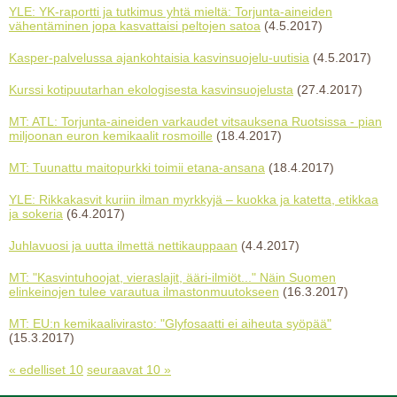
YLE: YK-raportti ja tutkimus yhtä mieltä: Torjunta-aineiden
vähentäminen jopa kasvattaisi peltojen satoa
(4.5.2017)
Kasper-palvelussa ajankohtaisia kasvinsuojelu-uutisia
(4.5.2017)
Kurssi kotipuutarhan ekologisesta kasvinsuojelusta
(27.4.2017)
MT: ATL: Torjunta-aineiden varkaudet vitsauksena Ruotsissa - pian
miljoonan euron kemikaalit rosmoille
(18.4.2017)
MT: Tuunattu maitopurkki toimii etana-ansana
(18.4.2017)
YLE: Rikkakasvit kuriin ilman myrkkyjä – kuokka ja katetta, etikkaa
ja sokeria
(6.4.2017)
Juhlavuosi ja uutta ilmettä nettikauppaan
(4.4.2017)
MT: "Kasvintuhoojat, vieraslajit, ääri-ilmiöt..." Näin Suomen
elinkeinojen tulee varautua ilmastonmuutokseen
(16.3.2017)
MT: EU:n kemikaalivirasto: "Glyfosaatti ei aiheuta syöpää"
(15.3.2017)
« edelliset 10
seuraavat 10 »