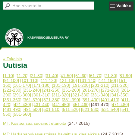
Valikko
« Takaisin
Uutisia
[1-10]
[11-20]
[21-30]
[31-40]
[41-50]
[51-60]
[61-70]
[71-80]
[81-90]
[91-100]
[101-110]
[111-120]
[121-130]
[131-140]
[141-150]
[151-
160]
[161-170]
[171-180]
[181-190]
[191-200]
[201-210]
[211-220]
[221-230]
[231-240]
[241-250]
[251-260]
[261-270]
[271-280]
[281-
290]
[291-300]
[301-310]
[311-320]
[321-330]
[331-340]
[341-350]
[351-360]
[361-370]
[371-380]
[381-390]
[391-400]
[401-410]
[411-
420]
[421-430]
[431-440]
[441-450]
[451-460]
[461-470]
[471-480]
[481-490]
[491-500]
[501-510]
[511-520]
[521-530]
[531-540]
[541-
550]
[551-560]
MT: Kostea sää suosinut etanoita
(24.7.2015)
MT: Härkäpapukasvustoissa havaittu suklaalaikkua
(24.7.2015)