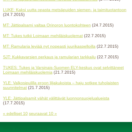
LUKE: Kaksi uutta opasta metsäpuiden siemen- ja taimituotantoon
(24.7.2015)
MT: Jättipalsami valtaa Orinoron luontokohteen
(24.7.2015)
MT: Tukes tutkii Loimaan mehiläiskuolemat
(22.7.2015)
MT: Ramularia leviää nyt nopeasti juurikaspelloilla
(22.7.2015)
SJT: Kukkavarsien perkaus ja ramularian tarkkailu
(22.7.2015)
TUKES: Tukes ja Varsinais-Suomen ELY-keskus ovat selvittäneet
Loimaan mehiläiskuolemia
(21.7.2015)
YLE: Valkosipulilla eroon liljakukoista – haju sotkee tuholaisten
suunnitelmat
(21.7.2015)
YLE: Jättipalsamit vähät välittävät luonnonsuojelualueista
(17.7.2015)
« edelliset 10
seuraavat 10 »
Tehty Yhdistysavaimella