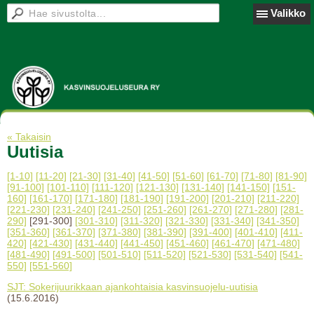
Valikko
« Takaisin
Uutisia
[1-10]
[11-20]
[21-30]
[31-40]
[41-50]
[51-60]
[61-70]
[71-80]
[81-90]
[91-100]
[101-110]
[111-120]
[121-130]
[131-140]
[141-150]
[151-
160]
[161-170]
[171-180]
[181-190]
[191-200]
[201-210]
[211-220]
[221-230]
[231-240]
[241-250]
[251-260]
[261-270]
[271-280]
[281-
290]
[291-300]
[301-310]
[311-320]
[321-330]
[331-340]
[341-350]
[351-360]
[361-370]
[371-380]
[381-390]
[391-400]
[401-410]
[411-
420]
[421-430]
[431-440]
[441-450]
[451-460]
[461-470]
[471-480]
[481-490]
[491-500]
[501-510]
[511-520]
[521-530]
[531-540]
[541-
550]
[551-560]
SJT: Sokerijuurikkaan ajankohtaisia kasvinsuojelu-uutisia
(15.6.2016)