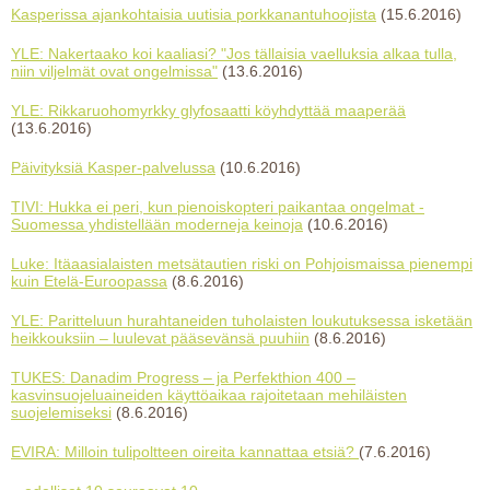
Kasperissa ajankohtaisia uutisia porkkanantuhoojista
(15.6.2016)
YLE: Nakertaako koi kaaliasi? "Jos tällaisia vaelluksia alkaa tulla,
niin viljelmät ovat ongelmissa"
(13.6.2016)
YLE: Rikkaruohomyrkky glyfosaatti köyhdyttää maaperää
(13.6.2016)
Päivityksiä Kasper-palvelussa
(10.6.2016)
TIVI: Hukka ei peri, kun pienoiskopteri paikantaa ongelmat -
Suomessa yhdistellään moderneja keinoja
(10.6.2016)
Luke: Itäaasialaisten metsätautien riski on Pohjoismaissa pienempi
kuin Etelä-Euroopassa
(8.6.2016)
YLE: Paritteluun hurahtaneiden tuholaisten loukutuksessa isketään
heikkouksiin – luulevat pääsevänsä puuhiin
(8.6.2016)
TUKES: Danadim Progress – ja Perfekthion 400 –
kasvinsuojeluaineiden käyttöaikaa rajoitetaan mehiläisten
suojelemiseksi
(8.6.2016)
EVIRA: Milloin tulipoltteen oireita kannattaa etsiä?
(7.6.2016)