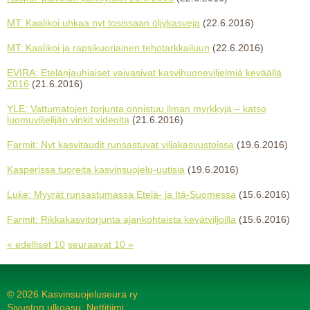
MT: Kaalikoi uhkaa nyt tosissaan öljykasveja
(22.6.2016)
MT: Kaalikoi ja rapsikuoriainen tehotarkkailuun
(22.6.2016)
EVIRA: Etelänjauhiaiset vaivasivat kasvihuoneviljelmiä keväällä
2016
(21.6.2016)
YLE: Vattumatojen torjunta onnistuu ilman myrkkyjä – katso
luomuviljelijän vinkit videolta
(21.6.2016)
Farmit: Nyt kasvitaudit runsastuvat viljakasvustoissa
(19.6.2016)
Kasperissa tuoreita kasvinsuojelu-uutisia
(19.6.2016)
Luke: Myyrät runsastumassa Etelä- ja Itä-Suomessa
(15.6.2016)
Farmit: Rikkakasvitorjunta ajankohtaista kevätviljoilla
(15.6.2016)
« edelliset 10
seuraavat 10 »
Tehty Yhdistysavaimella
©
2026 Kasvinsuojeluseura ry
Sivuston ulkoasu: Nettitiimi