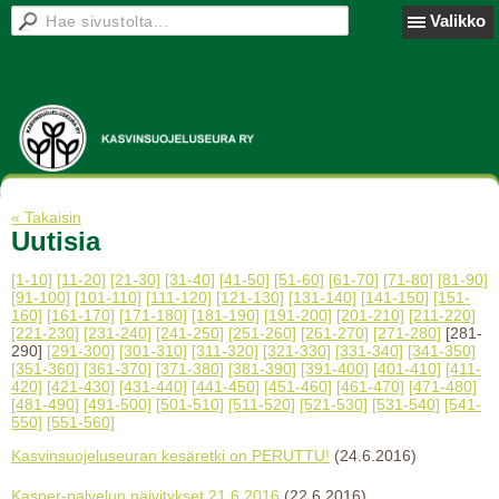
Valikko
« Takaisin
Uutisia
[1-10]
[11-20]
[21-30]
[31-40]
[41-50]
[51-60]
[61-70]
[71-80]
[81-90]
[91-100]
[101-110]
[111-120]
[121-130]
[131-140]
[141-150]
[151-
160]
[161-170]
[171-180]
[181-190]
[191-200]
[201-210]
[211-220]
[221-230]
[231-240]
[241-250]
[251-260]
[261-270]
[271-280]
[281-
290]
[291-300]
[301-310]
[311-320]
[321-330]
[331-340]
[341-350]
[351-360]
[361-370]
[371-380]
[381-390]
[391-400]
[401-410]
[411-
420]
[421-430]
[431-440]
[441-450]
[451-460]
[461-470]
[471-480]
[481-490]
[491-500]
[501-510]
[511-520]
[521-530]
[531-540]
[541-
550]
[551-560]
Kasvinsuojeluseuran kesäretki on PERUTTU!
(24.6.2016)
Kasper-palvelun päivitykset 21.6.2016
(22.6.2016)