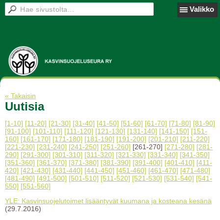
Valikko
« Takaisin
Uutisia
[1-10]
[11-20]
[21-30]
[31-40]
[41-50]
[51-60]
[61-70]
[71-80]
[81-90]
[91-100]
[101-110]
[111-120]
[121-130]
[131-140]
[141-150]
[151-
160]
[161-170]
[171-180]
[181-190]
[191-200]
[201-210]
[211-220]
[221-230]
[231-240]
[241-250]
[251-260]
[261-270]
[271-280]
[281-
290]
[291-300]
[301-310]
[311-320]
[321-330]
[331-340]
[341-350]
[351-360]
[361-370]
[371-380]
[381-390]
[391-400]
[401-410]
[411-
420]
[421-430]
[431-440]
[441-450]
[451-460]
[461-470]
[471-480]
[481-490]
[491-500]
[501-510]
[511-520]
[521-530]
[531-540]
[541-
550]
[551-560]
YLE: Kasvinsuojelutoimet lisääntyvät kuumana ja kosteana kesänä
(29.7.2016)