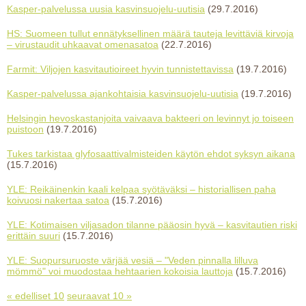
Kasper-palvelussa uusia kasvinsuojelu-uutisia
(29.7.2016)
HS: Suomeen tullut ennätyksellinen määrä tauteja levittäviä kirvoja
– virustaudit uhkaavat omenasatoa
(22.7.2016)
Farmit: Viljojen kasvitautioireet hyvin tunnistettavissa
(19.7.2016)
Kasper-palvelussa ajankohtaisia kasvinsuojelu-uutisia
(19.7.2016)
Helsingin hevoskastanjoita vaivaava bakteeri on levinnyt jo toiseen
puistoon
(19.7.2016)
Tukes tarkistaa glyfosaattivalmisteiden käytön ehdot syksyn aikana
(15.7.2016)
YLE: Reikäinenkin kaali kelpaa syötäväksi – historiallisen paha
koivuosi nakertaa satoa
(15.7.2016)
YLE: Kotimaisen viljasadon tilanne pääosin hyvä – kasvitautien riski
erittäin suuri
(15.7.2016)
YLE: Suopursuruoste värjää vesiä – "Veden pinnalla lilluva
mömmö" voi muodostaa hehtaarien kokoisia lauttoja
(15.7.2016)
« edelliset 10
seuraavat 10 »