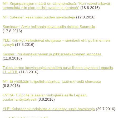
MT: Kirjanpainajien määrä on vähenemässä: "Kun rosvot alkavat
temmeltää niin pian poliisit ovatkin jo perässä"
(18.8.2016)
MT: Sateinen kesä lisäsi puiden sienitauteja
(17.8.2016)
Seminaari: Arvio hollanninjalavataudin riskistä Suomelle
(17.8.2016)
YLE: Koivikot kellastuivat etuajassa – sienitauti ehti puihin ennen
syksyä
(17.8.2016)
Kasper: Porkkanakärpänen ja pikkukaalikärpänen lennossa
(11.8.2016)
Tukes kertoo kasvinsuojeluaineiden turvallisesta käytöstä Lepaalla
11.–13.8.
(11.8.2016)
MT: Ei yhtäkään tulipoltehavaintoa, tautiriski vielä olemassa
(8.8.2016)
EVIRA: Tulipolte ja aasianrunkojäärä esillä Lepaan
puutarhanäyttelyssä
(8.8.2016)
YLE: Koloradonkuoriaisista ei ole tehty uusia havaintoja
(29.7.2016)