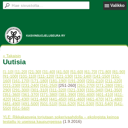
Valikko
« Takaisin
Uutisia
[1-10]
[11-20]
[21-30]
[31-40]
[41-50]
[51-60]
[61-70]
[71-80]
[81-90]
[91-100]
[101-110]
[111-120]
[121-130]
[131-140]
[141-150]
[151-
160]
[161-170]
[171-180]
[181-190]
[191-200]
[201-210]
[211-220]
[221-230]
[231-240]
[241-250]
[251-260]
[261-270]
[271-280]
[281-
290]
[291-300]
[301-310]
[311-320]
[321-330]
[331-340]
[341-350]
[351-360]
[361-370]
[371-380]
[381-390]
[391-400]
[401-410]
[411-
420]
[421-430]
[431-440]
[441-450]
[451-460]
[461-470]
[471-480]
[481-490]
[491-500]
[501-510]
[511-520]
[521-530]
[531-540]
[541-
550]
[551-560]
YLE: Rikkakasveja torjutaan sokerivaahdolla – ekologista keinoa
testattu jo useissa kaupungeissa
(1.9.2016)