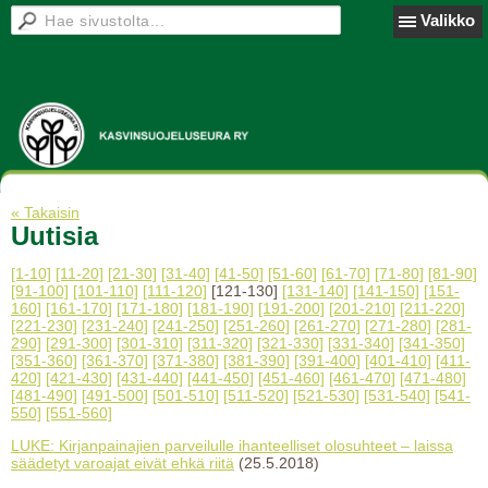
Valikko
« Takaisin
Uutisia
[1-10]
[11-20]
[21-30]
[31-40]
[41-50]
[51-60]
[61-70]
[71-80]
[81-90]
[91-100]
[101-110]
[111-120]
[121-130]
[131-140]
[141-150]
[151-
160]
[161-170]
[171-180]
[181-190]
[191-200]
[201-210]
[211-220]
[221-230]
[231-240]
[241-250]
[251-260]
[261-270]
[271-280]
[281-
290]
[291-300]
[301-310]
[311-320]
[321-330]
[331-340]
[341-350]
[351-360]
[361-370]
[371-380]
[381-390]
[391-400]
[401-410]
[411-
420]
[421-430]
[431-440]
[441-450]
[451-460]
[461-470]
[471-480]
[481-490]
[491-500]
[501-510]
[511-520]
[521-530]
[531-540]
[541-
550]
[551-560]
LUKE: Kirjanpainajien parveilulle ihanteelliset olosuhteet – laissa
säädetyt varoajat eivät ehkä riitä
(25.5.2018)